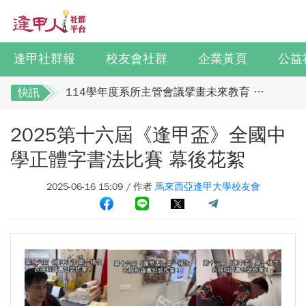
全校社團博覽會2.0 精彩片段
迎接七線齊發！逢甲領航M6大學系統與臺中捷運共同培育中臺灣捷運人才
逢甲國貿99級校友 李樺仙 學姐
逢甲社群報
校友會社群
企業黃頁
公益
【逢甲經濟人會訊】9月號出刊
114學年度系所主管會議擘畫未來教育 以「學生為中心」推動AI融入教學，跨域研究育才
快訊
逢甲大學校友總會李明和總會長 獻上最誠摯祝
體育教學中心主任王亭文勇奪「2025 CAPA台灣公開賽」公開女雙冠軍
2025第十六屆《逢甲盃》全國中
賀江蘇校友分會
逢甲大學EMBA舉辦新生共善營 以「大好・共善・同樂」開啟學習新旅程
馬來西亞逢甲大學校友會全體理事誠擊祝賀 ：
【轉載】麗明營造第24屆公益捐血9月10日登場 歡迎企業踴躍參與
學正體字書法比賽 幕後花絮
江蘇年會圓滿成功！
逢甲大學高承恕董事長演講【世界經濟新版圖?舊版圖?】--世界500強企業
2025-06-16 15:09 / 作者
馬來西亞逢甲大學校友會
全校社團博覽會2.0 精彩片段
龍谷大學師生來訪逢甲 共同探討永續林業與CLT建築發展
迎接七線齊發！逢甲領航M6大學系統與臺中捷
傳承逢甲精神！泰國校友會45週年慶 新任會長上任、青年世代接棒注入新動能
運共同培育中臺灣捷運人才
逢甲航太系勇奪國防競賽優勝 智慧無人機突破GPS限制
逢甲國貿99級校友 李樺仙 學姐
GI Day 2025｜空間資訊技術交流日-跨域感知・智慧行動
【逢甲經濟人會訊】9月號出刊
2025.08.31 逢甲大學泰國校友會第13&14屆會長交接典禮 泰國三日之旅
逢甲大學加東校友會 2025 Aug 31 聚會
114學年度系所主管會議擘畫未來教育 以「學