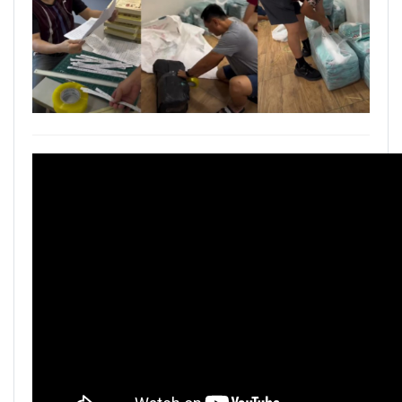
生為中心」推動AI融入教學，跨域研究育才
逢甲大學泰國校友會45周年慶 暨第13、14屆會長交接圓滿成功！
體育教學中心主任王亭文勇奪「2025 CAPA台
逢甲大學泰國校友會 第45週年會員大會 於昭披耶河舉辦歡迎宴
灣公開賽」公開女雙冠軍
逢甲資電科技與未來系列演講 10/14 簡良益 董事長 (掌門精釀啤酒)
逢甲大學EMBA舉辦新生共善營 以「大好・共
善・同樂」開啟學習新旅程
【轉載】麗明營造第24屆公益捐血9月10日登
場 歡迎企業踴躍參與
逢甲大學高承恕董事長演講【世界經濟新版圖?
舊版圖?】--世界500強企業
龍谷大學師生來訪逢甲 共同探討永續林業與CLT
建築發展
傳承逢甲精神！泰國校友會45週年慶 新任會長
上任、青年世代接棒注入新動能
逢甲航太系勇奪國防競賽優勝 智慧無人機突破
GPS限制