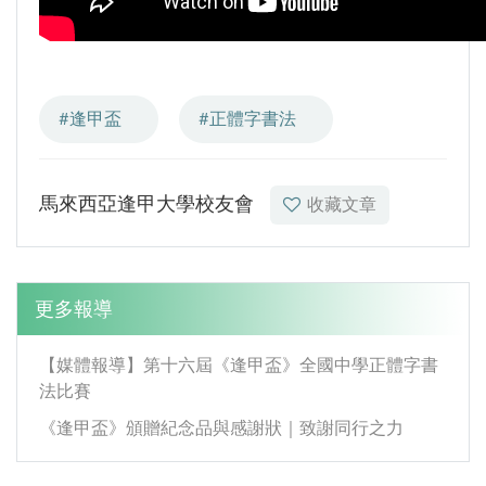
GI Day 2025｜空間資訊技術交流日-跨域感
知・智慧行動
2025.08.31 逢甲大學泰國校友會第13&14屆
會長交接典禮 泰國三日之旅
#逢甲盃
#正體字書法
逢甲大學加東校友會 2025 Aug 31 聚會
逢甲大學泰國校友會45周年慶 暨第13、14屆
馬來西亞逢甲大學校友會
收藏文章
會長交接圓滿成功！
逢甲大學泰國校友會 第45週年會員大會 於昭披
耶河舉辦歡迎宴
更多報導
逢甲資電科技與未來系列演講 10/14 簡良益 董
事長 (掌門精釀啤酒)
【媒體報導】第十六屆《逢甲盃》全國中學正體字書
法比賽
《逢甲盃》頒贈紀念品與感謝狀｜致謝同行之力