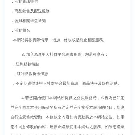
．活動資訊提供
生為中心」推動AI融入教學，跨域研究育才
傳承逢甲精神！泰國校友會45週年慶 新任會長上任、青年世代接棒注入新動能
．商品銷售及配送服務
體育教學中心主任王亭文勇奪「2025 CAPA台
逢甲航太系勇奪國防競賽優勝 智慧無人機突破GPS限制
．會員相關權益通知
灣公開賽」公開女雙冠軍
GI Day 2025｜空間資訊技術交流日-跨域感知・智慧行動
．活動報名
逢甲大學EMBA舉辦新生共善營 以「大好・共
2025.08.31 逢甲大學泰國校友會第13&14屆會長交接典禮 泰國三日之旅
本網站得依實際情形，增加、修改或是終止相關服務。
逢甲大學加東校友會 2025 Aug 31 聚會
善・同樂」開啟學習新旅程
【轉載】麗明營造第24屆公益捐血9月10日登
逢甲大學泰國校友會45周年慶 暨第13、14屆會長交接圓滿成功！
3.
加入為逢甲人社群平台網路會員，您還可享有：
場 歡迎企業踴躍參與
逢甲大學泰國校友會 第45週年會員大會 於昭披耶河舉辦歡迎宴
．紅利點數積點
逢甲大學高承恕董事長演講【世界經濟新版圖?
逢甲資電科技與未來系列演講 10/14 簡良益 董事長 (掌門精釀啤酒)
．紅利點數折抵優惠
舊版圖?】--世界500強企業
．不定期獲得逢甲人社群平台最新資訊、商品快報及好康活動。
龍谷大學師生來訪逢甲 共同探討永續林業與CLT
建築發展
4.
若您開始使用本網站所提供之會員服務時，即視為已知悉
傳承逢甲精神！泰國校友會45週年慶 新任會長
並完全同意本使用條款的所有約定並完全接受本服務的項目，您應
上任、青年世代接棒注入新動能
自行注意條款變動，本條款之內容如有異動將於本網站公告。如果
逢甲航太系勇奪國防競賽優勝 智慧無人機突破
您不同意修改的內容，應停止繼續使用本網站之服務。如果您繼續
GPS限制