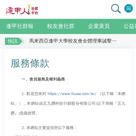
逢甲社群報
校友會社群
企業黃頁
公益
逢甲大學校友總會李明和總會長 獻上最誠摯祝賀江蘇校友分會
馬來西亞逢甲大學校友會全體理事誠擊祝賀 ：江蘇年會圓滿成功！
快訊
全校社團博覽會2.0 精彩片段
逢甲大學校友總會李明和總會長 獻上最誠摯祝
賀江蘇校友分會
迎接七線齊發！逢甲領航M6大學系統與臺中捷運共同培育中臺灣捷運人才
服務條款
逢甲國貿99級校友 李樺仙 學姐
馬來西亞逢甲大學校友會全體理事誠擊祝賀 ：
【逢甲經濟人會訊】9月號出刊
江蘇年會圓滿成功！
一、會員服務及權利義務
全校社團博覽會2.0 精彩片段
114學年度系所主管會議擘畫未來教育 以「學生為中心」推動AI融入教學，跨域研究育才
1.
歡迎您來到
https://www.fcuaa.com.tw/
（以下稱「本網
迎接七線齊發！逢甲領航M6大學系統與臺中捷
體育教學中心主任王亭文勇奪「2025 CAPA台灣公開賽」公開女雙冠軍
站」），本網站由五九鑽科技行銷股份有限公司
(
以下簡稱『五九
運共同培育中臺灣捷運人才
逢甲大學EMBA舉辦新生共善營 以「大好・共善・同樂」開啟學習新旅程
鑽』
)
負責經營。
逢甲國貿99級校友 李樺仙 學姐
【轉載】麗明營造第24屆公益捐血9月10日登場 歡迎企業踴躍參與
【逢甲經濟人會訊】9月號出刊
逢甲大學高承恕董事長演講【世界經濟新版圖?舊版圖?】--世界500強企業
2.
本網站主要提供您以下服務：
114學年度系所主管會議擘畫未來教育 以「學
龍谷大學師生來訪逢甲 共同探討永續林業與CLT建築發展