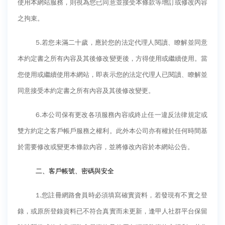
使用本網站服務，則視為您已同意並接受本條款等增訂或修改內容
GI Day 2025｜空間資訊技術交流日-跨域感
之拘束。
知・智慧行動
2025.08.31 逢甲大學泰國校友會第13&14屆
5.
若您未滿二十歲，應於您的法定代理人閱讀、瞭解並同意
會長交接典禮 泰國三日之旅
本約定書之所有內容及其後修改變更後，方得使用或繼續使用。當
逢甲大學加東校友會 2025 Aug 31 聚會
您使用或繼續使用本網站，即表示您的法定代理人已閱讀、瞭解並
逢甲大學泰國校友會45周年慶 暨第13、14屆
同意接受本約定書之所有內容及其後修改變更。
會長交接圓滿成功！
逢甲大學泰國校友會 第45週年會員大會 於昭披
6.
本公司保有更改各項服務內容或終止任一違反法律規定或
耶河舉辦歡迎宴
雙方約定之客戶帳戶服務之權利。此外本公司亦有權於任何時間基
逢甲資電科技與未來系列演講 10/14 簡良益 董
於需要修改或變更本條款內容，並將修改內容於本網站公告。
事長 (掌門精釀啤酒)
二、客戶帳號、密碼與安全
1.
您註冊網路會員時必須填寫確實資料，若發現有不實之登
錄，或原所登錄資料已不符合真實而未更新，逢甲人社群平台保留