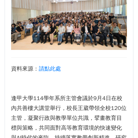
生為中心」推動AI融入教學，跨域研究育才
傳承逢甲精神！泰國校友會45週年慶 新任會長上任、青年世代接棒注入新動能
體育教學中心主任王亭文勇奪「2025 CAPA台
逢甲航太系勇奪國防競賽優勝 智慧無人機突破GPS限制
灣公開賽」公開女雙冠軍
GI Day 2025｜空間資訊技術交流日-跨域感知・智慧行動
逢甲大學EMBA舉辦新生共善營 以「大好・共
2025.08.31 逢甲大學泰國校友會第13&14屆會長交接典禮 泰國三日之旅
逢甲大學加東校友會 2025 Aug 31 聚會
善・同樂」開啟學習新旅程
【轉載】麗明營造第24屆公益捐血9月10日登
逢甲大學泰國校友會45周年慶 暨第13、14屆會長交接圓滿成功！
場 歡迎企業踴躍參與
逢甲大學泰國校友會 第45週年會員大會 於昭披耶河舉辦歡迎宴
資料來源：
請點此處
逢甲大學高承恕董事長演講【世界經濟新版圖?
逢甲資電科技與未來系列演講 10/14 簡良益 董事長 (掌門精釀啤酒)
舊版圖?】--世界500強企業
龍谷大學師生來訪逢甲 共同探討永續林業與CLT
建築發展
逢甲大學114學年系所主管會議於9月4日在校
傳承逢甲精神！泰國校友會45週年慶 新任會長
內共善樓大講堂舉行，校長王葳帶領全校120位
上任、青年世代接棒注入新動能
主管，凝聚行政與教學單位共識，擘畫教育目
逢甲航太系勇奪國防競賽優勝 智慧無人機突破
標與策略，共同面對高等教育環境的快速變化
GPS限制
與AI時代的來臨，持續落實教學創新精進，研究