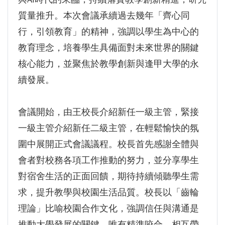
GI Day 2025｜空間資訊技術交流日-跨域感
質量推升。本次會議承續過去幾年「齊心同
知・智慧行動
行，引領教育」的精神，強調以學生為中心的
2025.08.31 逢甲大學泰國校友會第13&14屆
教育理念，培養學生具備面對未來世界的關鍵
會長交接典禮 泰國三日之旅
核心能力，並聚焦於教學創新與逢甲大學的永
逢甲大學加東校友會 2025 Aug 31 聚會
續發展。
逢甲大學泰國校友會45周年慶 暨第13、14屆
會長交接圓滿成功！
會議開始，由王校長介紹新任一級主管，緊接
逢甲大學泰國校友會 第45週年會員大會 於昭披
一級主管介紹新任二級主管，在輕鬆愉快的氛
耶河舉辦歡迎宴
圍中展開正式會議議程。校長首先感謝全體與
逢甲資電科技與未來系列演講 10/14 簡良益 董
會者對校務各項工作推動的努力，並分享學生
事長 (掌門精釀啤酒)
對宿舍生活的正面回饋，期待持續傾聽學生需
求，提升教學與校園生活品質。校長以「齒輪
理論」比喻校園合作文化，強調信任與溝通是
推動大學發展的關鍵，唯有精準咬合、相互帶