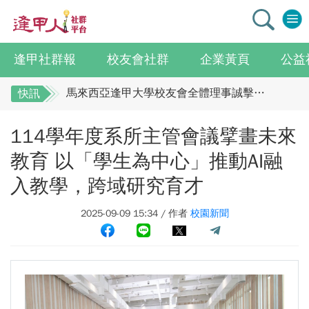
逢甲社群報
校友會社群
企業黃頁
公益
逢甲大學校友總會李明和總會長 獻上最誠摯祝賀江蘇校友分會
馬來西亞逢甲大學校友會全體理事誠擊祝賀 ：江蘇年會圓滿成功！
快訊
全校社團博覽會2.0 精彩片段
逢甲大學校友總會李明和總會長 獻上最誠摯祝
114學年度系所主管會議擘畫未來
賀江蘇校友分會
迎接七線齊發！逢甲領航M6大學系統與臺中捷運共同培育中臺灣捷運人才
逢甲國貿99級校友 李樺仙 學姐
馬來西亞逢甲大學校友會全體理事誠擊祝賀 ：
教育 以「學生為中心」推動AI融
【逢甲經濟人會訊】9月號出刊
江蘇年會圓滿成功！
入教學，跨域研究育才
全校社團博覽會2.0 精彩片段
114學年度系所主管會議擘畫未來教育 以「學生為中心」推動AI融入教學，跨域研究育才
2025-09-09 15:34 / 作者
校園新聞
迎接七線齊發！逢甲領航M6大學系統與臺中捷
體育教學中心主任王亭文勇奪「2025 CAPA台灣公開賽」公開女雙冠軍
運共同培育中臺灣捷運人才
逢甲大學EMBA舉辦新生共善營 以「大好・共善・同樂」開啟學習新旅程
逢甲國貿99級校友 李樺仙 學姐
【轉載】麗明營造第24屆公益捐血9月10日登場 歡迎企業踴躍參與
【逢甲經濟人會訊】9月號出刊
逢甲大學高承恕董事長演講【世界經濟新版圖?舊版圖?】--世界500強企業
114學年度系所主管會議擘畫未來教育 以「學
龍谷大學師生來訪逢甲 共同探討永續林業與CLT建築發展