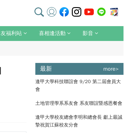
逢友福利站
喜相逢活動
影音
甲
最新
more>
逢甲大學科技聯誼會 9/20 第二屆會員大
會
土地管理學系系友會 系友聯誼暨感恩餐會
逢甲大學校友總會李明和總會長 獻上最誠
摯祝賀江蘇校友分會