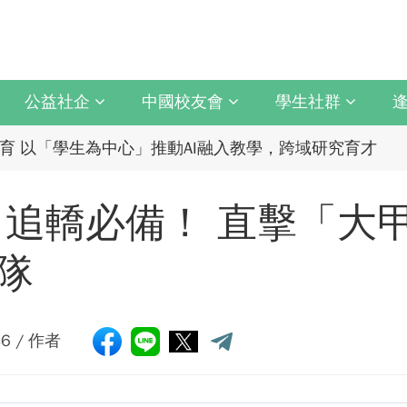
擊祝賀 ：江蘇年會圓滿成功！
統與臺中捷運共同培育中臺灣捷運人才
公益社企
中國校友會
學生社群
育 以「學生為中心」推動AI融入教學，跨域研究育才
5 CAPA台灣公開賽」公開女雙冠軍
上最誠摯祝賀江蘇校友分會
以「大好・共善・同樂」開啟學習新旅程
擊祝賀 ：江蘇年會圓滿成功！
追轎必備！ 直擊「大
月10日登場 歡迎企業踴躍參與
新版圖?舊版圖?】--世界500強企業
統與臺中捷運共同培育中臺灣捷運人才
隊
林業與CLT建築發展
慶 新任會長上任、青年世代接棒注入新動能
人機突破GPS限制
育 以「學生為中心」推動AI融入教學，跨域研究育才
:46 / 作者
流日-跨域感知・智慧行動
5 CAPA台灣公開賽」公開女雙冠軍
會第13&14屆會長交接典禮 泰國三日之旅
以「大好・共善・同樂」開啟學習新旅程