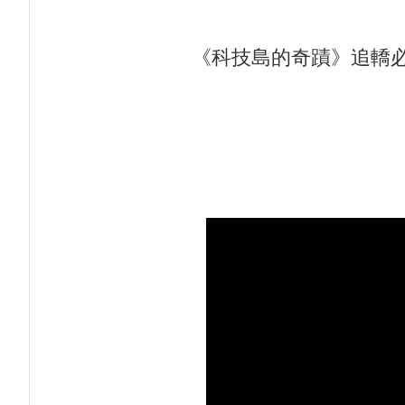
逢甲大學加東校友會 2025 Aug 31
【轉載】麗明營造第24屆公益捐血9
逢甲大學泰國校友會45周年慶 暨第
逢甲大學高承恕董事長演講【世界經濟
《科技島的奇蹟》追轎必
逢甲大學泰國校友會 第45週年會員
龍谷大學師生來訪逢甲 共同探討永續
逢甲資電科技與未來系列演講 10/14
傳承逢甲精神！泰國校友會45週年
逢甲航太系勇奪國防競賽優勝 智慧無
GI Day 2025｜空間資訊技術交
2025.08.31 逢甲大學泰國校友
逢甲大學加東校友會 2025 Aug 31
逢甲大學泰國校友會45周年慶 暨第
逢甲大學泰國校友會 第45週年會員
逢甲資電科技與未來系列演講 10/14