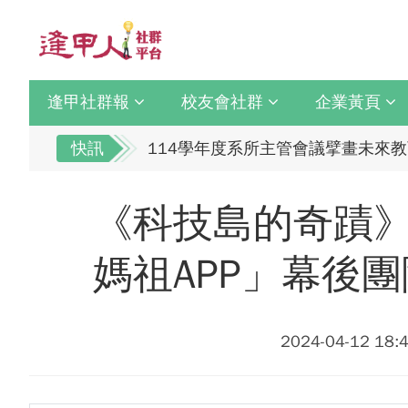
馬來西亞逢甲大學校友會全體理事誠
全校社團博覽會2.0 精彩片段
迎接七線齊發！逢甲領航M6大學系
逢甲國貿99級校友 李樺仙 學姐
逢甲社群報
校友會社群
企業黃頁
【逢甲經濟人會訊】9月號出刊
快訊
114學年度系所主管會議擘畫未來教
體育教學中心主任王亭文勇奪「202
逢甲大學校友總會李明和總會長 獻
逢甲大學EMBA舉辦新生共善營 
馬來西亞逢甲大學校友會全體理事誠
《科技島的奇蹟》
【轉載】麗明營造第24屆公益捐血9
全校社團博覽會2.0 精彩片段
逢甲大學高承恕董事長演講【世界經濟
迎接七線齊發！逢甲領航M6大學系
媽祖APP」幕後團
龍谷大學師生來訪逢甲 共同探討永續
逢甲國貿99級校友 李樺仙 學姐
傳承逢甲精神！泰國校友會45週年
【逢甲經濟人會訊】9月號出刊
逢甲航太系勇奪國防競賽優勝 智慧無
114學年度系所主管會議擘畫未來教
2024-04-12 18
GI Day 2025｜空間資訊技術交
體育教學中心主任王亭文勇奪「202
2025.08.31 逢甲大學泰國校友
逢甲大學EMBA舉辦新生共善營 