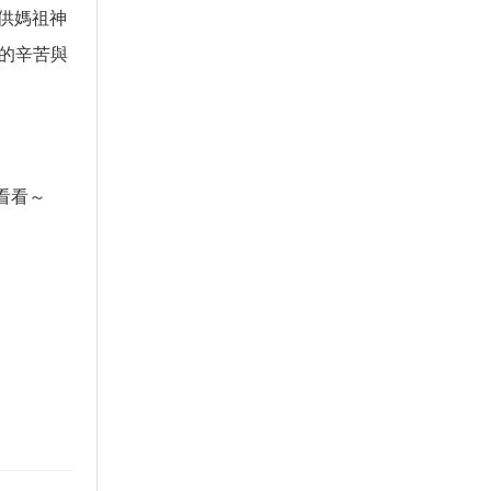
供媽祖神
中的辛苦與
看看～