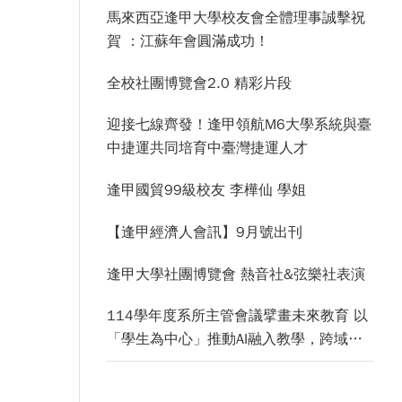
馬來西亞逢甲大學校友會全體理事誠擊祝
賀 ：江蘇年會圓滿成功！
全校社團博覽會2.0 精彩片段
迎接七線齊發！逢甲領航M6大學系統與臺
中捷運共同培育中臺灣捷運人才
逢甲國貿99級校友 李樺仙 學姐
【逢甲經濟人會訊】9月號出刊
逢甲大學社團博覽會 熱音社&弦樂社表演
114學年度系所主管會議擘畫未來教育 以
「學生為中心」推動AI融入教學，跨域研
究育才