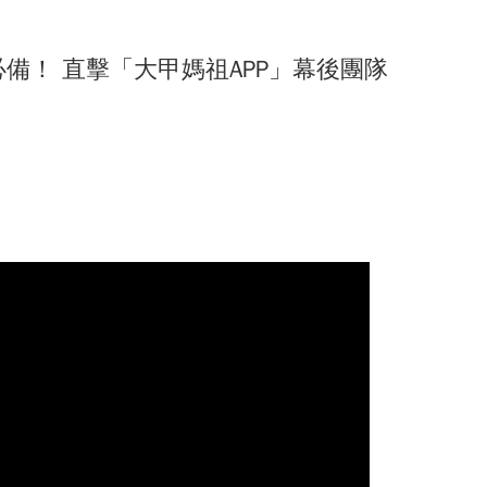
 聚會
月10日登場 歡迎企業踴躍參與
13、14屆會長交接圓滿成功！
新版圖?舊版圖?】--世界500強企業
備！ 直擊「大甲媽祖APP」幕後團隊
大會 於昭披耶河舉辦歡迎宴
林業與CLT建築發展
 簡良益 董事長 (掌門精釀啤酒)
慶 新任會長上任、青年世代接棒注入新動能
人機突破GPS限制
流日-跨域感知・智慧行動
會第13&14屆會長交接典禮 泰國三日之旅
 聚會
13、14屆會長交接圓滿成功！
大會 於昭披耶河舉辦歡迎宴
 簡良益 董事長 (掌門精釀啤酒)