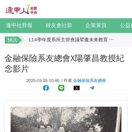
全校社團博覽會2.0 精彩片段
迎接七線齊發！逢甲領航M6大學系統與臺中捷運共同培育中臺灣捷運人才
逢甲國貿99級校友 李樺仙 學姐
逢甲社群報
校友會社群
企業黃頁
公益
【逢甲經濟人會訊】9月號出刊
114學年度系所主管會議擘畫未來教育 以「學生為中心」推動AI融入教學，跨域研究育才
快訊
逢甲大學校友總會李明和總會長 獻上最誠摯祝
體育教學中心主任王亭文勇奪「2025 CAPA台灣公開賽」公開女雙冠軍
金融保險系友總會X陽肇昌教授紀
賀江蘇校友分會
逢甲大學EMBA舉辦新生共善營 以「大好・共善・同樂」開啟學習新旅程
馬來西亞逢甲大學校友會全體理事誠擊祝賀 ：
【轉載】麗明營造第24屆公益捐血9月10日登場 歡迎企業踴躍參與
念影片
江蘇年會圓滿成功！
逢甲大學高承恕董事長演講【世界經濟新版圖?舊版圖?】--世界500強企業
2025-03-26 10:46 / 作者
金融保險系友總會
全校社團博覽會2.0 精彩片段
龍谷大學師生來訪逢甲 共同探討永續林業與CLT建築發展
迎接七線齊發！逢甲領航M6大學系統與臺中捷
傳承逢甲精神！泰國校友會45週年慶 新任會長上任、青年世代接棒注入新動能
運共同培育中臺灣捷運人才
逢甲航太系勇奪國防競賽優勝 智慧無人機突破GPS限制
逢甲國貿99級校友 李樺仙 學姐
GI Day 2025｜空間資訊技術交流日-跨域感知・智慧行動
【逢甲經濟人會訊】9月號出刊
2025.08.31 逢甲大學泰國校友會第13&14屆會長交接典禮 泰國三日之旅
逢甲大學加東校友會 2025 Aug 31 聚會
114學年度系所主管會議擘畫未來教育 以「學