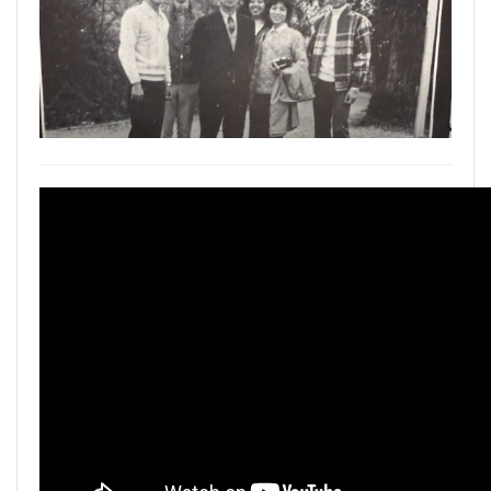
生為中心」推動AI融入教學，跨域研究育才
逢甲大學泰國校友會45周年慶 暨第13、14屆會長交接圓滿成功！
體育教學中心主任王亭文勇奪「2025 CAPA台
逢甲大學泰國校友會 第45週年會員大會 於昭披耶河舉辦歡迎宴
灣公開賽」公開女雙冠軍
逢甲資電科技與未來系列演講 10/14 簡良益 董事長 (掌門精釀啤酒)
逢甲大學EMBA舉辦新生共善營 以「大好・共
善・同樂」開啟學習新旅程
【轉載】麗明營造第24屆公益捐血9月10日登
場 歡迎企業踴躍參與
逢甲大學高承恕董事長演講【世界經濟新版圖?
舊版圖?】--世界500強企業
龍谷大學師生來訪逢甲 共同探討永續林業與CLT
建築發展
傳承逢甲精神！泰國校友會45週年慶 新任會長
上任、青年世代接棒注入新動能
逢甲航太系勇奪國防競賽優勝 智慧無人機突破
GPS限制