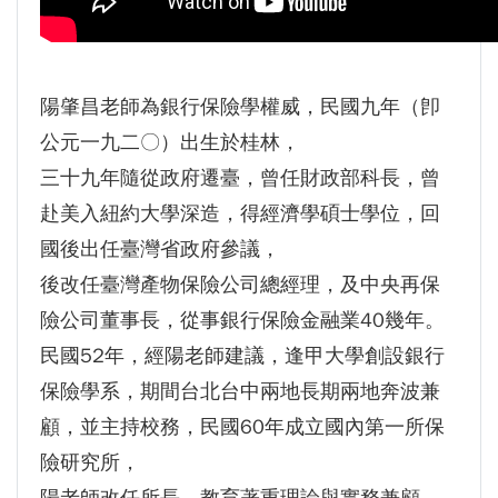
GI Day 2025｜空間資訊技術交流日-跨域感
知・智慧行動
2025.08.31 逢甲大學泰國校友會第13&14屆
陽肇昌老師為銀行保險學權威，民國九年（卽
會長交接典禮 泰國三日之旅
公元一九二〇）出生於桂林，
逢甲大學加東校友會 2025 Aug 31 聚會
三十九年隨從政府遷臺，曾任財政部科長，曾
逢甲大學泰國校友會45周年慶 暨第13、14屆
赴美入紐約大學深造，得經濟學碩士學位，回
會長交接圓滿成功！
國後出任臺灣省政府參議，
逢甲大學泰國校友會 第45週年會員大會 於昭披
後改任臺灣產物保險公司總經理，及中央再保
耶河舉辦歡迎宴
險公司董事長，從事銀行保險金融業40幾年。
逢甲資電科技與未來系列演講 10/14 簡良益 董
民國52年，經陽老師建議，逢甲大學創設銀行
事長 (掌門精釀啤酒)
保險學系，期間台北台中兩地長期兩地奔波兼
顧，並主持校務，民國60年成立國內第一所保
險研究所，
陽老師改任所長，教育著重理論與實務兼顧，