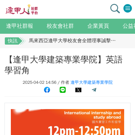
逢甲社群報
校友會社群
企業黃頁
公益
逢甲大學校友總會李明和總會長 獻上最誠摯祝賀江蘇校友分會
馬來西亞逢甲大學校友會全體理事誠擊祝賀 ：江蘇年會圓滿成功！
快訊
全校社團博覽會2.0 精彩片段
逢甲大學校友總會李明和總會長 獻上最誠摯祝
【逢甲大學建築專業學院】英語
賀江蘇校友分會
迎接七線齊發！逢甲領航M6大學系統與臺中捷運共同培育中臺灣捷運人才
逢甲國貿99級校友 李樺仙 學姐
馬來西亞逢甲大學校友會全體理事誠擊祝賀 ：
學習角
【逢甲經濟人會訊】9月號出刊
江蘇年會圓滿成功！
2025-04-02 14:56 / 作者
逢甲大學建築專業學院
全校社團博覽會2.0 精彩片段
114學年度系所主管會議擘畫未來教育 以「學生為中心」推動AI融入教學，跨域研究育才
迎接七線齊發！逢甲領航M6大學系統與臺中捷
體育教學中心主任王亭文勇奪「2025 CAPA台灣公開賽」公開女雙冠軍
運共同培育中臺灣捷運人才
逢甲大學EMBA舉辦新生共善營 以「大好・共善・同樂」開啟學習新旅程
逢甲國貿99級校友 李樺仙 學姐
【轉載】麗明營造第24屆公益捐血9月10日登場 歡迎企業踴躍參與
【逢甲經濟人會訊】9月號出刊
逢甲大學高承恕董事長演講【世界經濟新版圖?舊版圖?】--世界500強企業
114學年度系所主管會議擘畫未來教育 以「學
龍谷大學師生來訪逢甲 共同探討永續林業與CLT建築發展