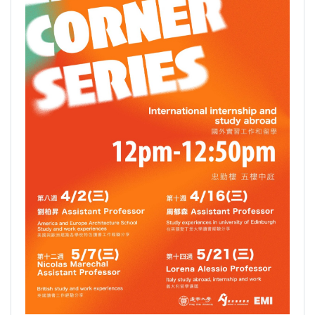
GI Day 2025｜空間資訊技術交流日-跨域感
知・智慧行動
2025.08.31 逢甲大學泰國校友會第13&14屆
會長交接典禮 泰國三日之旅
逢甲大學加東校友會 2025 Aug 31 聚會
逢甲大學泰國校友會45周年慶 暨第13、14屆
會長交接圓滿成功！
逢甲大學泰國校友會 第45週年會員大會 於昭披
耶河舉辦歡迎宴
逢甲資電科技與未來系列演講 10/14 簡良益 董
事長 (掌門精釀啤酒)