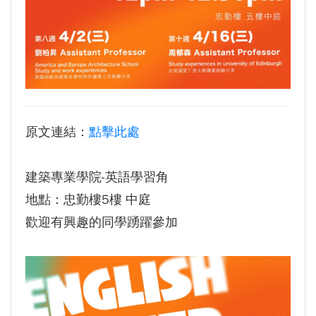
生為中心」推動AI融入教學，跨域研究育才
傳承逢甲精神！泰國校友會45週年慶 新任會長上任、青年世代接棒注入新動能
體育教學中心主任王亭文勇奪「2025 CAPA台
逢甲航太系勇奪國防競賽優勝 智慧無人機突破GPS限制
灣公開賽」公開女雙冠軍
GI Day 2025｜空間資訊技術交流日-跨域感知・智慧行動
逢甲大學EMBA舉辦新生共善營 以「大好・共
2025.08.31 逢甲大學泰國校友會第13&14屆會長交接典禮 泰國三日之旅
逢甲大學加東校友會 2025 Aug 31 聚會
善・同樂」開啟學習新旅程
【轉載】麗明營造第24屆公益捐血9月10日登
逢甲大學泰國校友會45周年慶 暨第13、14屆會長交接圓滿成功！
原文連結：
點擊此處
場 歡迎企業踴躍參與
逢甲大學泰國校友會 第45週年會員大會 於昭披耶河舉辦歡迎宴
逢甲大學高承恕董事長演講【世界經濟新版圖?
逢甲資電科技與未來系列演講 10/14 簡良益 董事長 (掌門精釀啤酒)
建築專業學院-英語學習角
舊版圖?】--世界500強企業
地點：忠勤樓5樓 中庭
龍谷大學師生來訪逢甲 共同探討永續林業與CLT
歡迎有興趣的同學踴躍參加
建築發展
傳承逢甲精神！泰國校友會45週年慶 新任會長
上任、青年世代接棒注入新動能
逢甲航太系勇奪國防競賽優勝 智慧無人機突破
GPS限制