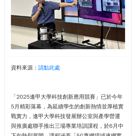
生為中心」推動AI融入教學，跨域研究育才
傳承逢甲精神！泰國校友會45週年慶 新任會長上任、青年世代接棒注入新動能
體育教學中心主任王亭文勇奪「2025 CAPA台
逢甲航太系勇奪國防競賽優勝 智慧無人機突破GPS限制
灣公開賽」公開女雙冠軍
GI Day 2025｜空間資訊技術交流日-跨域感知・智慧行動
逢甲大學EMBA舉辦新生共善營 以「大好・共
2025.08.31 逢甲大學泰國校友會第13&14屆會長交接典禮 泰國三日之旅
逢甲大學加東校友會 2025 Aug 31 聚會
善・同樂」開啟學習新旅程
【轉載】麗明營造第24屆公益捐血9月10日登
逢甲大學泰國校友會45周年慶 暨第13、14屆會長交接圓滿成功！
場 歡迎企業踴躍參與
逢甲大學泰國校友會 第45週年會員大會 於昭披耶河舉辦歡迎宴
資料來源：
請點此處
逢甲大學高承恕董事長演講【世界經濟新版圖?
逢甲資電科技與未來系列演講 10/14 簡良益 董事長 (掌門精釀啤酒)
舊版圖?】--世界500強企業
龍谷大學師生來訪逢甲 共同探討永續林業與CLT
建築發展
「2025逢甲大學科技創新應用競賽」已於今年
傳承逢甲精神！泰國校友會45週年慶 新任會長
5月精彩落幕，為延續學生的創新熱情並厚植實
上任、青年世代接棒注入新動能
戰實力，逢甲大學科技發展辦公室與產學營運
逢甲航太系勇奪國防競賽優勝 智慧無人機突破
與推廣處聯手推出三場專業培訓課程，於6月中
GPS限制
下旬熱烈展開。課程涵蓋「5G專網場域連網實