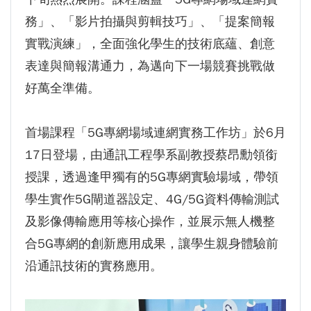
GI Day 2025｜空間資訊技術交流日-跨域感
務」、「影片拍攝與剪輯技巧」、「提案簡報
知・智慧行動
實戰演練」，全面強化學生的技術底蘊、創意
2025.08.31 逢甲大學泰國校友會第13&14屆
表達與簡報溝通力，為邁向下一場競賽挑戰做
會長交接典禮 泰國三日之旅
好萬全準備。
逢甲大學加東校友會 2025 Aug 31 聚會
逢甲大學泰國校友會45周年慶 暨第13、14屆
首場課程「5G專網場域連網實務工作坊」於6月
會長交接圓滿成功！
17日登場，由通訊工程學系副教授蔡昂勳領銜
逢甲大學泰國校友會 第45週年會員大會 於昭披
授課，透過逢甲獨有的5G專網實驗場域，帶領
耶河舉辦歡迎宴
學生實作5G閘道器設定、4G/5G資料傳輸測試
逢甲資電科技與未來系列演講 10/14 簡良益 董
及影像傳輸應用等核心操作，並展示無人機整
事長 (掌門精釀啤酒)
合5G專網的創新應用成果，讓學生親身體驗前
沿通訊技術的實務應用。