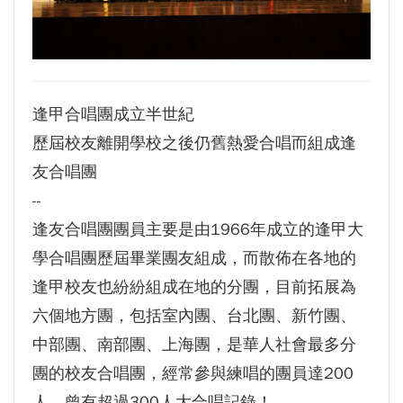
生為中心」推動AI融入教學，跨域研究育才
傳承逢甲精神！泰國校友會45週年慶 新任會長上任、青年世代接棒注入新動能
體育教學中心主任王亭文勇奪「2025 CAPA台
逢甲航太系勇奪國防競賽優勝 智慧無人機突破GPS限制
灣公開賽」公開女雙冠軍
GI Day 2025｜空間資訊技術交流日-跨域感知・智慧行動
逢甲大學EMBA舉辦新生共善營 以「大好・共
2025.08.31 逢甲大學泰國校友會第13&14屆會長交接典禮 泰國三日之旅
逢甲合唱團成立半世紀
逢甲大學加東校友會 2025 Aug 31 聚會
善・同樂」開啟學習新旅程
歷屆校友離開學校之後仍舊熱愛合唱而組成逢
【轉載】麗明營造第24屆公益捐血9月10日登
逢甲大學泰國校友會45周年慶 暨第13、14屆會長交接圓滿成功！
友合唱團
場 歡迎企業踴躍參與
逢甲大學泰國校友會 第45週年會員大會 於昭披耶河舉辦歡迎宴
--
逢甲大學高承恕董事長演講【世界經濟新版圖?
逢甲資電科技與未來系列演講 10/14 簡良益 董事長 (掌門精釀啤酒)
逢友合唱團團員主要是由1966年成立的逢甲大
舊版圖?】--世界500強企業
學合唱團歷屆畢業團友組成，而散佈在各地的
龍谷大學師生來訪逢甲 共同探討永續林業與CLT
建築發展
逢甲校友也紛紛組成在地的分團，目前拓展為
傳承逢甲精神！泰國校友會45週年慶 新任會長
六個地方團，包括室內團、台北團、新竹團、
上任、青年世代接棒注入新動能
中部團、南部團、上海團，是華人社會最多分
逢甲航太系勇奪國防競賽優勝 智慧無人機突破
團的校友合唱團，經常參與練唱的團員達200
GPS限制
人，曾有超過300人大合唱記錄！