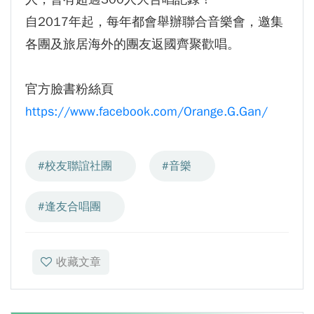
GI Day 2025｜空間資訊技術交流日-跨域感
自2017年起，每年都會舉辦聯合音樂會，邀集
知・智慧行動
各團及旅居海外的團友返國齊聚歡唱。
2025.08.31 逢甲大學泰國校友會第13&14屆
會長交接典禮 泰國三日之旅
官方臉書粉絲頁
逢甲大學加東校友會 2025 Aug 31 聚會
https://www.facebook.com/Orange.G.Gan/
逢甲大學泰國校友會45周年慶 暨第13、14屆
會長交接圓滿成功！
逢甲大學泰國校友會 第45週年會員大會 於昭披
#校友聯誼社團
#音樂
耶河舉辦歡迎宴
逢甲資電科技與未來系列演講 10/14 簡良益 董
#逢友合唱團
事長 (掌門精釀啤酒)
收藏文章