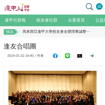
逢甲社群報
校友會社群
企業黃頁
公益
逢甲大學校友總會李明和總會長 獻上最誠摯祝賀江蘇校友分會
馬來西亞逢甲大學校友會全體理事誠擊祝賀 ：江蘇年會圓滿成功！
快訊
全校社團博覽會2.0 精彩片段
逢甲大學校友總會李明和總會長 獻上最誠摯祝
逢友合唱團
賀江蘇校友分會
迎接七線齊發！逢甲領航M6大學系統與臺中捷運共同培育中臺灣捷運人才
逢甲國貿99級校友 李樺仙 學姐
馬來西亞逢甲大學校友會全體理事誠擊祝賀 ：
2025-01-22 19:40 / 作者
【逢甲經濟人會訊】9月號出刊
江蘇年會圓滿成功！
全校社團博覽會2.0 精彩片段
114學年度系所主管會議擘畫未來教育 以「學生為中心」推動AI融入教學，跨域研究育才
迎接七線齊發！逢甲領航M6大學系統與臺中捷
體育教學中心主任王亭文勇奪「2025 CAPA台灣公開賽」公開女雙冠軍
運共同培育中臺灣捷運人才
逢甲大學EMBA舉辦新生共善營 以「大好・共善・同樂」開啟學習新旅程
逢甲國貿99級校友 李樺仙 學姐
【轉載】麗明營造第24屆公益捐血9月10日登場 歡迎企業踴躍參與
【逢甲經濟人會訊】9月號出刊
逢甲大學高承恕董事長演講【世界經濟新版圖?舊版圖?】--世界500強企業
114學年度系所主管會議擘畫未來教育 以「學
龍谷大學師生來訪逢甲 共同探討永續林業與CLT建築發展